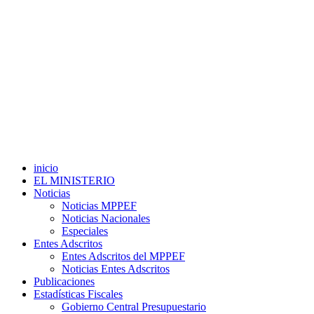
inicio
EL MINISTERIO
Noticias
Noticias MPPEF
Noticias Nacionales
Especiales
Entes Adscritos
Entes Adscritos del MPPEF
Noticias Entes Adscritos
Publicaciones
Estadísticas Fiscales
Gobierno Central Presupuestario