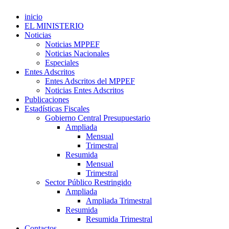
inicio
EL MINISTERIO
Noticias
Noticias MPPEF
Noticias Nacionales
Especiales
Entes Adscritos
Entes Adscritos del MPPEF
Noticias Entes Adscritos
Publicaciones
Estadísticas Fiscales
Gobierno Central Presupuestario
Ampliada
Mensual
Trimestral
Resumida
Mensual
Trimestral
Sector Público Restringido
Ampliada
Ampliada Trimestral
Resumida
Resumida Trimestral
Contactos