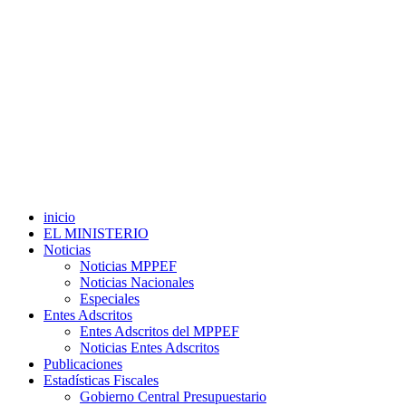
inicio
EL MINISTERIO
Noticias
Noticias MPPEF
Noticias Nacionales
Especiales
Entes Adscritos
Entes Adscritos del MPPEF
Noticias Entes Adscritos
Publicaciones
Estadísticas Fiscales
Gobierno Central Presupuestario