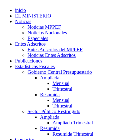
inicio
EL MINISTERIO
Noticias
Noticias MPPEF
Noticias Nacionales
Especiales
Entes Adscritos
Entes Adscritos del MPPEF
Noticias Entes Adscritos
Publicaciones
Estadísticas Fiscales
Gobierno Central Presupuestario
Ampliada
Mensual
Trimestral
Resumida
Mensual
Trimestral
Sector Público Restringido
Ampliada
Ampliada Trimestral
Resumida
Resumida Trimestral
Contactos