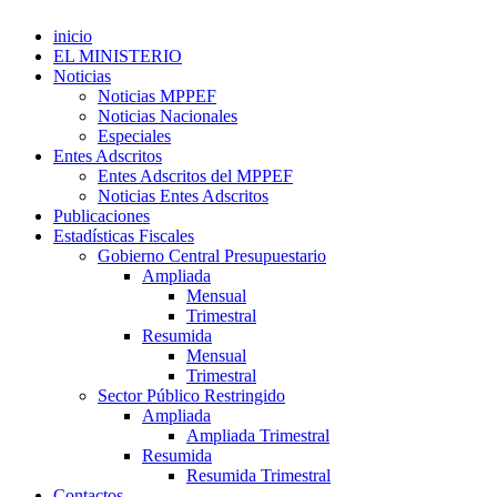
inicio
EL MINISTERIO
Noticias
Noticias MPPEF
Noticias Nacionales
Especiales
Entes Adscritos
Entes Adscritos del MPPEF
Noticias Entes Adscritos
Publicaciones
Estadísticas Fiscales
Gobierno Central Presupuestario
Ampliada
Mensual
Trimestral
Resumida
Mensual
Trimestral
Sector Público Restringido
Ampliada
Ampliada Trimestral
Resumida
Resumida Trimestral
Contactos