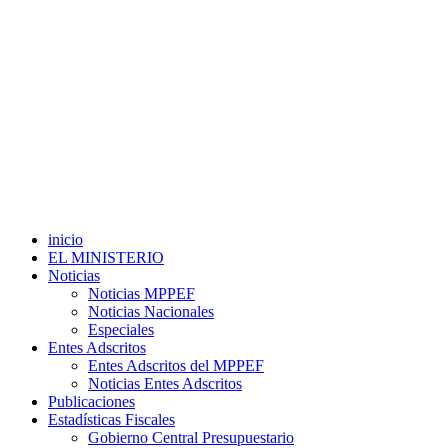
inicio
EL MINISTERIO
Noticias
Noticias MPPEF
Noticias Nacionales
Especiales
Entes Adscritos
Entes Adscritos del MPPEF
Noticias Entes Adscritos
Publicaciones
Estadísticas Fiscales
Gobierno Central Presupuestario