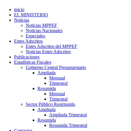
inicio
EL MINISTERIO
Noticias
Noticias MPPEF
Noticias Nacionales
Especiales
Entes Adscritos
Entes Adscritos del MPPEF
Noticias Entes Adscritos
Publicaciones
Estadísticas Fiscales
Gobierno Central Presupuestario
Ampliada
Mensual
Trimestral
Resumida
Mensual
Trimestral
Sector Público Restringido
Ampliada
Ampliada Trimestral
Resumida
Resumida Trimestral
Contactos