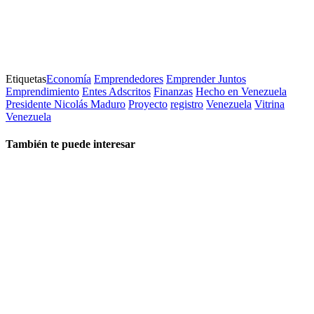
Etiquetas
Economía
Emprendedores
Emprender Juntos
Emprendimiento
Entes Adscritos
Finanzas
Hecho en Venezuela
Presidente Nicolás Maduro
Proyecto
registro
Venezuela
Vitrina
Venezuela
También te puede interesar