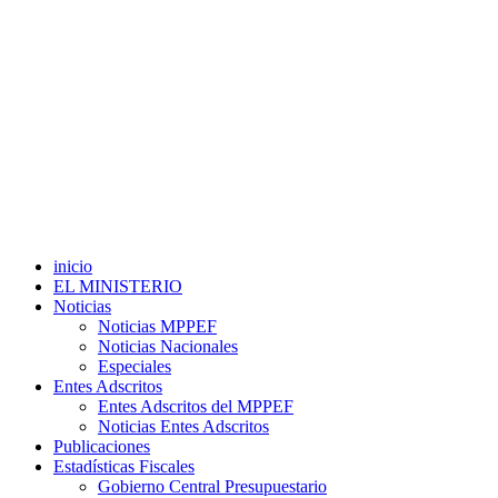
inicio
EL MINISTERIO
Noticias
Noticias MPPEF
Noticias Nacionales
Especiales
Entes Adscritos
Entes Adscritos del MPPEF
Noticias Entes Adscritos
Publicaciones
Estadísticas Fiscales
Gobierno Central Presupuestario