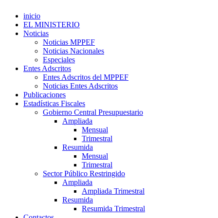
inicio
EL MINISTERIO
Noticias
Noticias MPPEF
Noticias Nacionales
Especiales
Entes Adscritos
Entes Adscritos del MPPEF
Noticias Entes Adscritos
Publicaciones
Estadísticas Fiscales
Gobierno Central Presupuestario
Ampliada
Mensual
Trimestral
Resumida
Mensual
Trimestral
Sector Público Restringido
Ampliada
Ampliada Trimestral
Resumida
Resumida Trimestral
Contactos