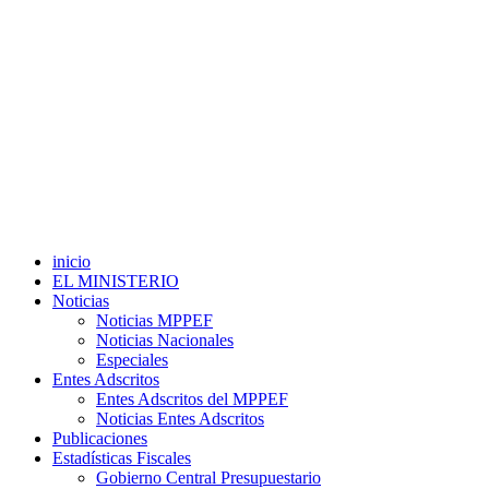
inicio
EL MINISTERIO
Noticias
Noticias MPPEF
Noticias Nacionales
Especiales
Entes Adscritos
Entes Adscritos del MPPEF
Noticias Entes Adscritos
Publicaciones
Estadísticas Fiscales
Gobierno Central Presupuestario