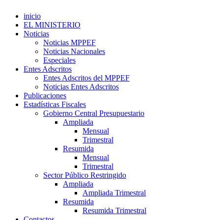
inicio
EL MINISTERIO
Noticias
Noticias MPPEF
Noticias Nacionales
Especiales
Entes Adscritos
Entes Adscritos del MPPEF
Noticias Entes Adscritos
Publicaciones
Estadísticas Fiscales
Gobierno Central Presupuestario
Ampliada
Mensual
Trimestral
Resumida
Mensual
Trimestral
Sector Público Restringido
Ampliada
Ampliada Trimestral
Resumida
Resumida Trimestral
Contactos