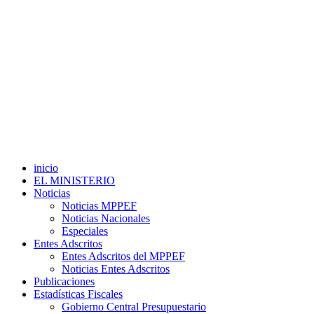
inicio
EL MINISTERIO
Noticias
Noticias MPPEF
Noticias Nacionales
Especiales
Entes Adscritos
Entes Adscritos del MPPEF
Noticias Entes Adscritos
Publicaciones
Estadísticas Fiscales
Gobierno Central Presupuestario