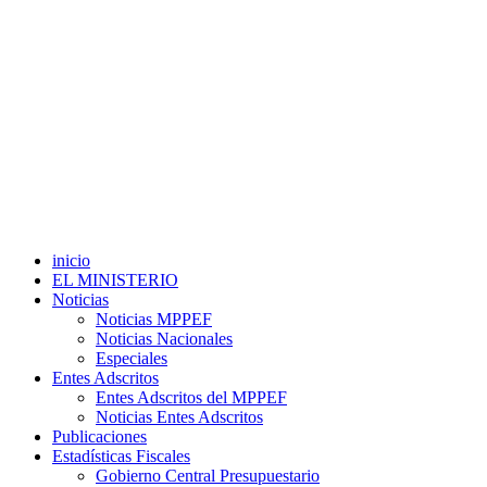
inicio
EL MINISTERIO
Noticias
Noticias MPPEF
Noticias Nacionales
Especiales
Entes Adscritos
Entes Adscritos del MPPEF
Noticias Entes Adscritos
Publicaciones
Estadísticas Fiscales
Gobierno Central Presupuestario