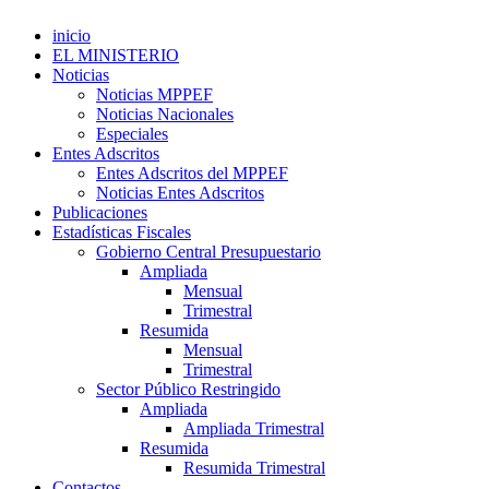
inicio
EL MINISTERIO
Noticias
Noticias MPPEF
Noticias Nacionales
Especiales
Entes Adscritos
Entes Adscritos del MPPEF
Noticias Entes Adscritos
Publicaciones
Estadísticas Fiscales
Gobierno Central Presupuestario
Ampliada
Mensual
Trimestral
Resumida
Mensual
Trimestral
Sector Público Restringido
Ampliada
Ampliada Trimestral
Resumida
Resumida Trimestral
Contactos