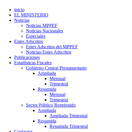
inicio
EL MINISTERIO
Noticias
Noticias MPPEF
Noticias Nacionales
Especiales
Entes Adscritos
Entes Adscritos del MPPEF
Noticias Entes Adscritos
Publicaciones
Estadísticas Fiscales
Gobierno Central Presupuestario
Ampliada
Mensual
Trimestral
Resumida
Mensual
Trimestral
Sector Público Restringido
Ampliada
Ampliada Trimestral
Resumida
Resumida Trimestral
Contactos