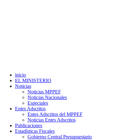
inicio
EL MINISTERIO
Noticias
Noticias MPPEF
Noticias Nacionales
Especiales
Entes Adscritos
Entes Adscritos del MPPEF
Noticias Entes Adscritos
Publicaciones
Estadísticas Fiscales
Gobierno Central Presupuestario