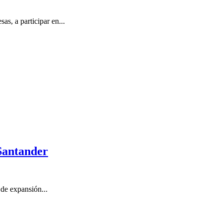
s, a participar en...
Santander
 de expansión...