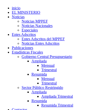
inicio
EL MINISTERIO
Noticias
Noticias MPPEF
Noticias Nacionales
Especiales
Entes Adscritos
Entes Adscritos del MPPEF
Noticias Entes Adscritos
Publicaciones
Estadísticas Fiscales
Gobierno Central Presupuestario
Ampliada
Mensual
Trimestral
Resumida
Mensual
Trimestral
Sector Público Restringido
Ampliada
Ampliada Trimestral
Resumida
Resumida Trimestral
Contactos