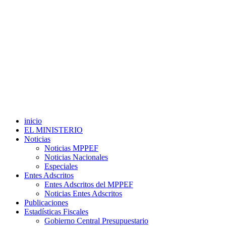
inicio
EL MINISTERIO
Noticias
Noticias MPPEF
Noticias Nacionales
Especiales
Entes Adscritos
Entes Adscritos del MPPEF
Noticias Entes Adscritos
Publicaciones
Estadísticas Fiscales
Gobierno Central Presupuestario