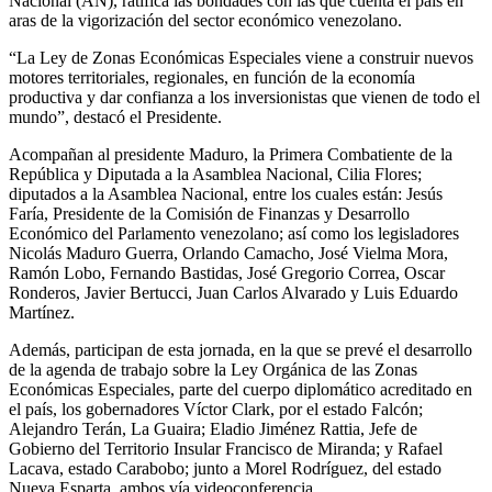
Nacional (AN), ratifica las bondades con las que cuenta el país en
aras de la vigorización del sector económico venezolano.
“La Ley de Zonas Económicas Especiales viene a construir nuevos
motores territoriales, regionales, en función de la economía
productiva y dar confianza a los inversionistas que vienen de todo el
mundo”, destacó el Presidente.
Acompañan al presidente Maduro, la Primera Combatiente de la
República y Diputada a la Asamblea Nacional, Cilia Flores;
diputados a la Asamblea Nacional, entre los cuales están: Jesús
Faría, Presidente de la Comisión de Finanzas y Desarrollo
Económico del Parlamento venezolano; así como los legisladores
Nicolás Maduro Guerra, Orlando Camacho, José Vielma Mora,
Ramón Lobo, Fernando Bastidas, José Gregorio Correa, Oscar
Ronderos, Javier Bertucci, Juan Carlos Alvarado y Luis Eduardo
Martínez.
Además, participan de esta jornada, en la que se prevé el desarrollo
de la agenda de trabajo sobre la Ley Orgánica de las Zonas
Económicas Especiales, parte del cuerpo diplomático acreditado en
el país, los gobernadores Víctor Clark, por el estado Falcón;
Alejandro Terán, La Guaira; Eladio Jiménez Rattia, Jefe de
Gobierno del Territorio Insular Francisco de Miranda; y Rafael
Lacava, estado Carabobo; junto a Morel Rodríguez, del estado
Nueva Esparta, ambos vía videoconferencia.