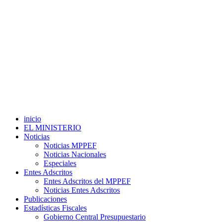
inicio
EL MINISTERIO
Noticias
Noticias MPPEF
Noticias Nacionales
Especiales
Entes Adscritos
Entes Adscritos del MPPEF
Noticias Entes Adscritos
Publicaciones
Estadísticas Fiscales
Gobierno Central Presupuestario