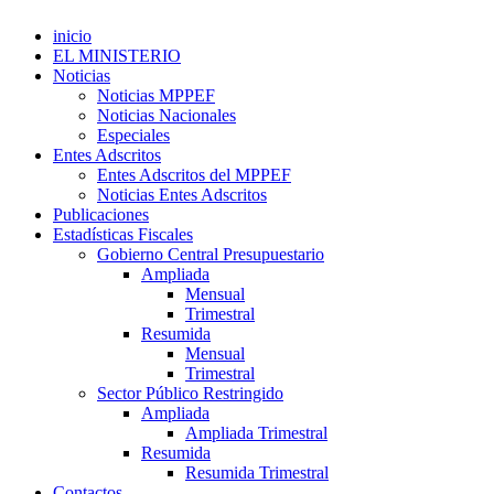
inicio
EL MINISTERIO
Noticias
Noticias MPPEF
Noticias Nacionales
Especiales
Entes Adscritos
Entes Adscritos del MPPEF
Noticias Entes Adscritos
Publicaciones
Estadísticas Fiscales
Gobierno Central Presupuestario
Ampliada
Mensual
Trimestral
Resumida
Mensual
Trimestral
Sector Público Restringido
Ampliada
Ampliada Trimestral
Resumida
Resumida Trimestral
Contactos