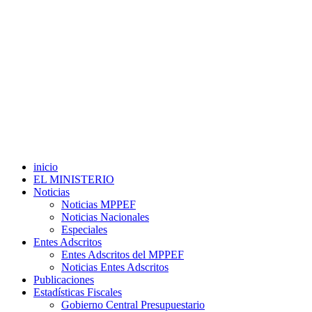
inicio
EL MINISTERIO
Noticias
Noticias MPPEF
Noticias Nacionales
Especiales
Entes Adscritos
Entes Adscritos del MPPEF
Noticias Entes Adscritos
Publicaciones
Estadísticas Fiscales
Gobierno Central Presupuestario