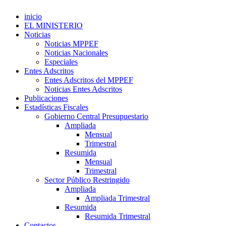
inicio
EL MINISTERIO
Noticias
Noticias MPPEF
Noticias Nacionales
Especiales
Entes Adscritos
Entes Adscritos del MPPEF
Noticias Entes Adscritos
Publicaciones
Estadísticas Fiscales
Gobierno Central Presupuestario
Ampliada
Mensual
Trimestral
Resumida
Mensual
Trimestral
Sector Público Restringido
Ampliada
Ampliada Trimestral
Resumida
Resumida Trimestral
Contactos