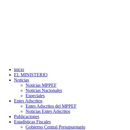
inicio
EL MINISTERIO
Noticias
Noticias MPPEF
Noticias Nacionales
Especiales
Entes Adscritos
Entes Adscritos del MPPEF
Noticias Entes Adscritos
Publicaciones
Estadísticas Fiscales
Gobierno Central Presupuestario