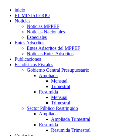
inicio
EL MINISTERIO
Noticias
Noticias MPPEF
Noticias Nacionales
Especiales
Entes Adscritos
Entes Adscritos del MPPEF
Noticias Entes Adscritos
Publicaciones
Estadísticas Fiscales
Gobierno Central Presupuestario
Ampliada
Mensual
Trimestral
Resumida
Mensual
Trimestral
Sector Público Restringido
Ampliada
Ampliada Trimestral
Resumida
Resumida Trimestral
Contactos