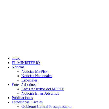
inicio
EL MINISTERIO
Noticias
Noticias MPPEF
Noticias Nacionales
Especiales
Entes Adscritos
Entes Adscritos del MPPEF
Noticias Entes Adscritos
Publicaciones
Estadísticas Fiscales
Gobierno Central Presupuestario