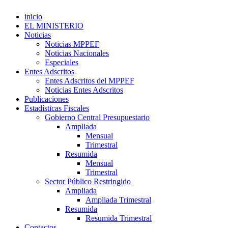
inicio
EL MINISTERIO
Noticias
Noticias MPPEF
Noticias Nacionales
Especiales
Entes Adscritos
Entes Adscritos del MPPEF
Noticias Entes Adscritos
Publicaciones
Estadísticas Fiscales
Gobierno Central Presupuestario
Ampliada
Mensual
Trimestral
Resumida
Mensual
Trimestral
Sector Público Restringido
Ampliada
Ampliada Trimestral
Resumida
Resumida Trimestral
Contactos