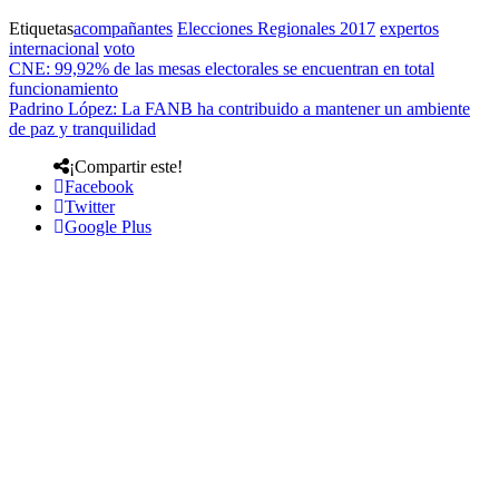
Etiquetas
acompañantes
Elecciones Regionales 2017
expertos
internacional
voto
CNE: 99,92% de las mesas electorales se encuentran en total
funcionamiento
Padrino López: La FANB ha contribuido a mantener un ambiente
de paz y tranquilidad
¡Compartir este!
Facebook
Twitter
Google Plus