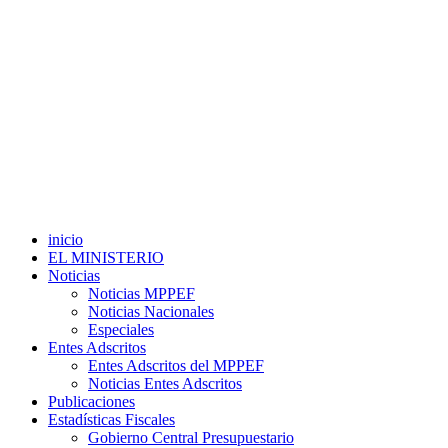
inicio
EL MINISTERIO
Noticias
Noticias MPPEF
Noticias Nacionales
Especiales
Entes Adscritos
Entes Adscritos del MPPEF
Noticias Entes Adscritos
Publicaciones
Estadísticas Fiscales
Gobierno Central Presupuestario