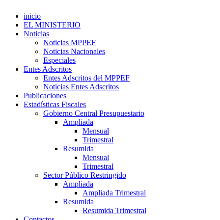
inicio
EL MINISTERIO
Noticias
Noticias MPPEF
Noticias Nacionales
Especiales
Entes Adscritos
Entes Adscritos del MPPEF
Noticias Entes Adscritos
Publicaciones
Estadísticas Fiscales
Gobierno Central Presupuestario
Ampliada
Mensual
Trimestral
Resumida
Mensual
Trimestral
Sector Público Restringido
Ampliada
Ampliada Trimestral
Resumida
Resumida Trimestral
Contactos