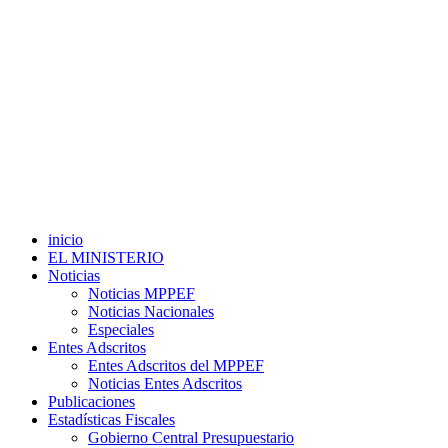
inicio
EL MINISTERIO
Noticias
Noticias MPPEF
Noticias Nacionales
Especiales
Entes Adscritos
Entes Adscritos del MPPEF
Noticias Entes Adscritos
Publicaciones
Estadísticas Fiscales
Gobierno Central Presupuestario