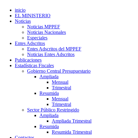
inicio
EL MINISTERIO
Noticias
Noticias MPPEF
Noticias Nacionales
Especiales
Entes Adscritos
Entes Adscritos del MPPEF
Noticias Entes Adscritos
Publicaciones
Estadísticas Fiscales
Gobierno Central Presupuestario
Ampliada
Mensual
Trimestral
Resumida
Mensual
Trimestral
Sector Público Restringido
Ampliada
Ampliada Trimestral
Resumida
Resumida Trimestral
Contactos