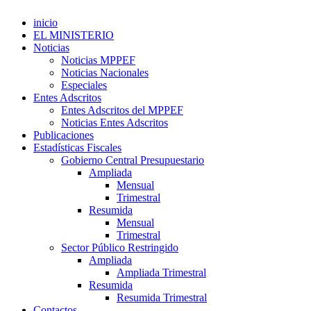
inicio
EL MINISTERIO
Noticias
Noticias MPPEF
Noticias Nacionales
Especiales
Entes Adscritos
Entes Adscritos del MPPEF
Noticias Entes Adscritos
Publicaciones
Estadísticas Fiscales
Gobierno Central Presupuestario
Ampliada
Mensual
Trimestral
Resumida
Mensual
Trimestral
Sector Público Restringido
Ampliada
Ampliada Trimestral
Resumida
Resumida Trimestral
Contactos