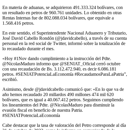
En materia de aduanas, se adquirieron 491.333.324 bolívares, con
un resultado en petros de 960.761 unidades. Lo obtenido en otras
Rentas Internas fue de 802.088.034 bolívares, que equivale a
1.568.416 petros.
En este sentido, el Superintendente Nacional Aduanero y Tributario,
José David Cabello Rondón (@jdavidcabello), a través de su cuenta
personal en la red social de Twitter, informó sobre la totalización de
lo recaudado durante el mes.
«Hoy #1Nov dando cumplimiento a la instrucción del Pdte.
@NicolasMaduro informo que @SENIAT_Oficial cerró octubre
con una recaudación de Bs. 3.112.472.940, es decir 6.086.181
petros. #SENIATPotenciaLaEconomía #RecaudamosParaLaPatria”,
escribió.
Asimismo, desde @jdavidcabello comunicó que: «En lo que va de
año hemos recaudado 20 millardos 490 millones 474 mil 620
bolívares, que es igual a 40.067.412 petros. Seguimos cumpliendo
los lineamientos del Pdte. @NicolasMaduro para disminuir la
evasión fiscal en beneficio de nuestra Patria.
#SENIATPotenciaLaEconomía
Cabe destacar que la tasa de valoración del Petro corresponde al día