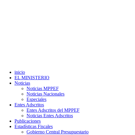
inicio
EL MINISTERIO
Noticias
Noticias MPPEF
Noticias Nacionales
Especiales
Entes Adscritos
Entes Adscritos del MPPEF
Noticias Entes Adscritos
Publicaciones
Estadísticas Fiscales
Gobierno Central Presupuestario