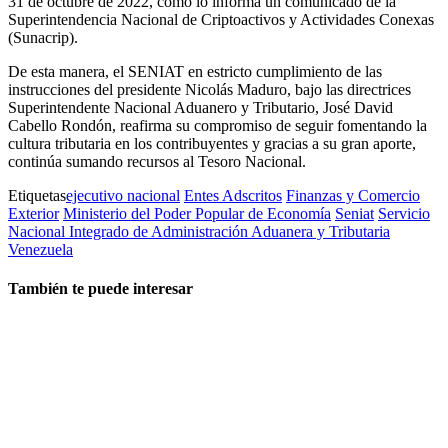
31 de octubre de 2022, como lo informa un comunicado de la
Superintendencia Nacional de Criptoactivos y Actividades Conexas
(Sunacrip).
De esta manera, el SENIAT en estricto cumplimiento de las
instrucciones del presidente Nicolás Maduro, bajo las directrices
Superintendente Nacional Aduanero y Tributario, José David
Cabello Rondón, reafirma su compromiso de seguir fomentando la
cultura tributaria en los contribuyentes y gracias a su gran aporte,
continúa sumando recursos al Tesoro Nacional.
Etiquetas
ejecutivo nacional
Entes Adscritos
Finanzas y Comercio
Exterior
Ministerio del Poder Popular de Economía
Seniat
Servicio
Nacional Integrado de Administración Aduanera y Tributaria
Venezuela
También te puede interesar