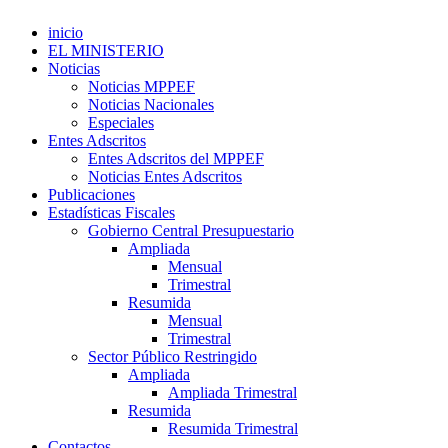
inicio
EL MINISTERIO
Noticias
Noticias MPPEF
Noticias Nacionales
Especiales
Entes Adscritos
Entes Adscritos del MPPEF
Noticias Entes Adscritos
Publicaciones
Estadísticas Fiscales
Gobierno Central Presupuestario
Ampliada
Mensual
Trimestral
Resumida
Mensual
Trimestral
Sector Público Restringido
Ampliada
Ampliada Trimestral
Resumida
Resumida Trimestral
Contactos