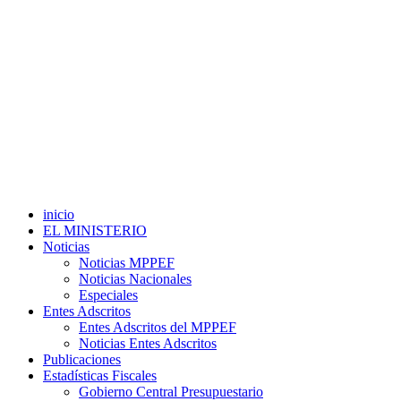
inicio
EL MINISTERIO
Noticias
Noticias MPPEF
Noticias Nacionales
Especiales
Entes Adscritos
Entes Adscritos del MPPEF
Noticias Entes Adscritos
Publicaciones
Estadísticas Fiscales
Gobierno Central Presupuestario