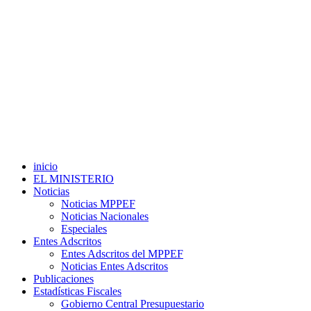
inicio
EL MINISTERIO
Noticias
Noticias MPPEF
Noticias Nacionales
Especiales
Entes Adscritos
Entes Adscritos del MPPEF
Noticias Entes Adscritos
Publicaciones
Estadísticas Fiscales
Gobierno Central Presupuestario