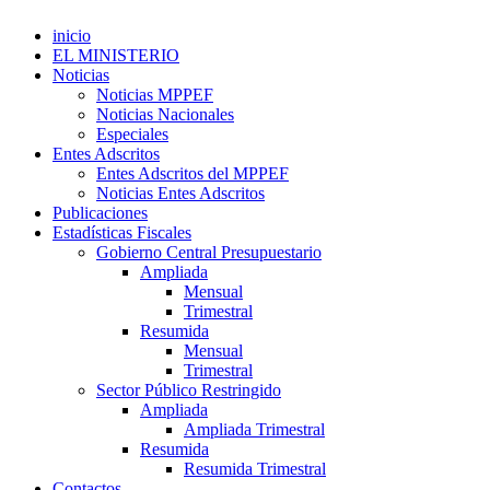
inicio
EL MINISTERIO
Noticias
Noticias MPPEF
Noticias Nacionales
Especiales
Entes Adscritos
Entes Adscritos del MPPEF
Noticias Entes Adscritos
Publicaciones
Estadísticas Fiscales
Gobierno Central Presupuestario
Ampliada
Mensual
Trimestral
Resumida
Mensual
Trimestral
Sector Público Restringido
Ampliada
Ampliada Trimestral
Resumida
Resumida Trimestral
Contactos