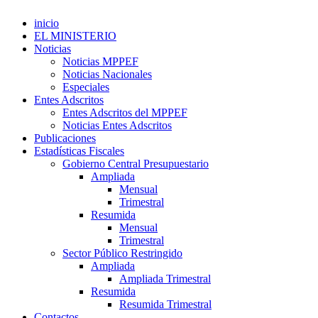
inicio
EL MINISTERIO
Noticias
Noticias MPPEF
Noticias Nacionales
Especiales
Entes Adscritos
Entes Adscritos del MPPEF
Noticias Entes Adscritos
Publicaciones
Estadísticas Fiscales
Gobierno Central Presupuestario
Ampliada
Mensual
Trimestral
Resumida
Mensual
Trimestral
Sector Público Restringido
Ampliada
Ampliada Trimestral
Resumida
Resumida Trimestral
Contactos