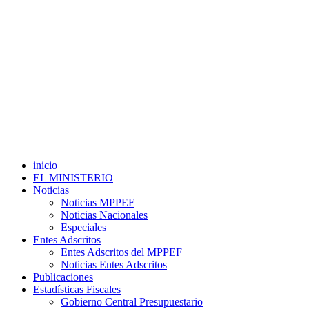
inicio
EL MINISTERIO
Noticias
Noticias MPPEF
Noticias Nacionales
Especiales
Entes Adscritos
Entes Adscritos del MPPEF
Noticias Entes Adscritos
Publicaciones
Estadísticas Fiscales
Gobierno Central Presupuestario