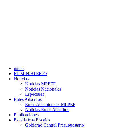
inicio
EL MINISTERIO
Noticias
Noticias MPPEF
Noticias Nacionales
Especiales
Entes Adscritos
Entes Adscritos del MPPEF
Noticias Entes Adscritos
Publicaciones
Estadísticas Fiscales
Gobierno Central Presupuestario