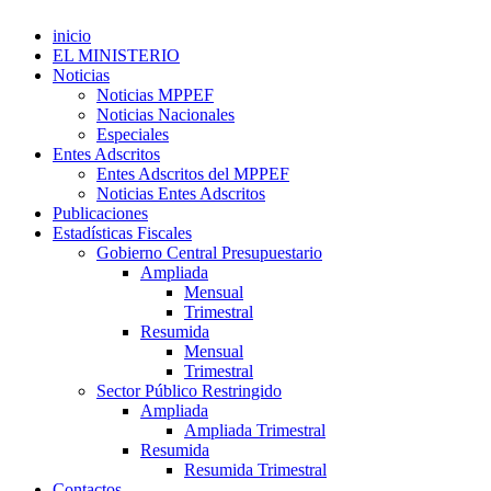
inicio
EL MINISTERIO
Noticias
Noticias MPPEF
Noticias Nacionales
Especiales
Entes Adscritos
Entes Adscritos del MPPEF
Noticias Entes Adscritos
Publicaciones
Estadísticas Fiscales
Gobierno Central Presupuestario
Ampliada
Mensual
Trimestral
Resumida
Mensual
Trimestral
Sector Público Restringido
Ampliada
Ampliada Trimestral
Resumida
Resumida Trimestral
Contactos