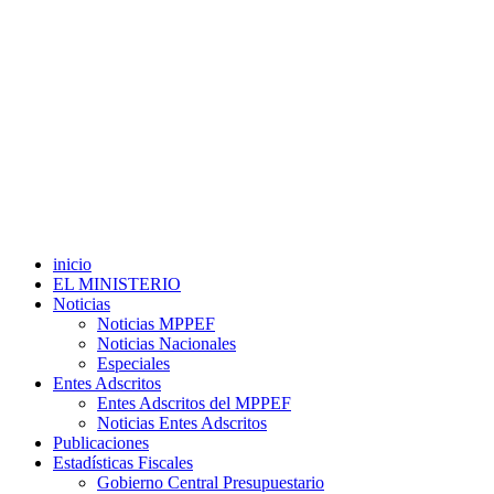
inicio
EL MINISTERIO
Noticias
Noticias MPPEF
Noticias Nacionales
Especiales
Entes Adscritos
Entes Adscritos del MPPEF
Noticias Entes Adscritos
Publicaciones
Estadísticas Fiscales
Gobierno Central Presupuestario