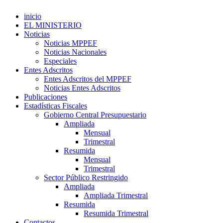
inicio
EL MINISTERIO
Noticias
Noticias MPPEF
Noticias Nacionales
Especiales
Entes Adscritos
Entes Adscritos del MPPEF
Noticias Entes Adscritos
Publicaciones
Estadísticas Fiscales
Gobierno Central Presupuestario
Ampliada
Mensual
Trimestral
Resumida
Mensual
Trimestral
Sector Público Restringido
Ampliada
Ampliada Trimestral
Resumida
Resumida Trimestral
Contactos