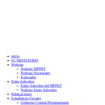
inicio
EL MINISTERIO
Noticias
Noticias MPPEF
Noticias Nacionales
Especiales
Entes Adscritos
Entes Adscritos del MPPEF
Noticias Entes Adscritos
Publicaciones
Estadísticas Fiscales
Gobierno Central Presupuestario