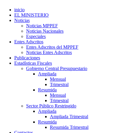
inicio
EL MINISTERIO
Noticias
Noticias MPPEF
Noticias Nacionales
Especiales
Entes Adscritos
Entes Adscritos del MPPEF
Noticias Entes Adscritos
Publicaciones
Estadísticas Fiscales
Gobierno Central Presupuestario
Ampliada
Mensual
Trimestral
Resumida
Mensual
Trimestral
Sector Público Restringido
Ampliada
Ampliada Trimestral
Resumida
Resumida Trimestral
Contactos