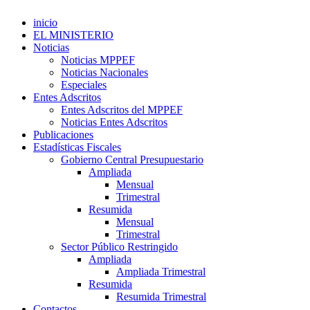
inicio
EL MINISTERIO
Noticias
Noticias MPPEF
Noticias Nacionales
Especiales
Entes Adscritos
Entes Adscritos del MPPEF
Noticias Entes Adscritos
Publicaciones
Estadísticas Fiscales
Gobierno Central Presupuestario
Ampliada
Mensual
Trimestral
Resumida
Mensual
Trimestral
Sector Público Restringido
Ampliada
Ampliada Trimestral
Resumida
Resumida Trimestral
Contactos