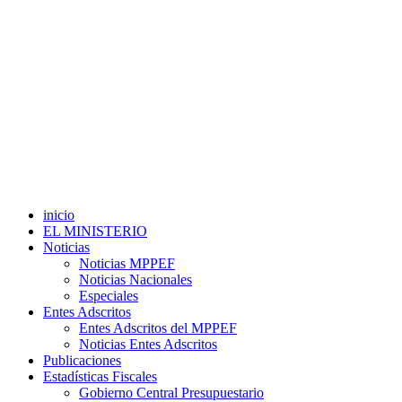
inicio
EL MINISTERIO
Noticias
Noticias MPPEF
Noticias Nacionales
Especiales
Entes Adscritos
Entes Adscritos del MPPEF
Noticias Entes Adscritos
Publicaciones
Estadísticas Fiscales
Gobierno Central Presupuestario