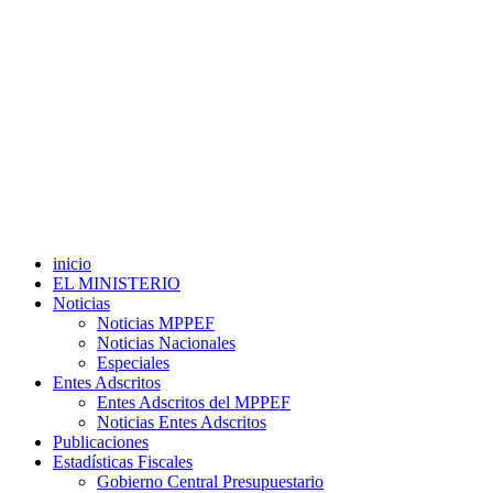
inicio
EL MINISTERIO
Noticias
Noticias MPPEF
Noticias Nacionales
Especiales
Entes Adscritos
Entes Adscritos del MPPEF
Noticias Entes Adscritos
Publicaciones
Estadísticas Fiscales
Gobierno Central Presupuestario