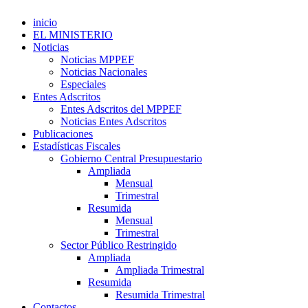
inicio
EL MINISTERIO
Noticias
Noticias MPPEF
Noticias Nacionales
Especiales
Entes Adscritos
Entes Adscritos del MPPEF
Noticias Entes Adscritos
Publicaciones
Estadísticas Fiscales
Gobierno Central Presupuestario
Ampliada
Mensual
Trimestral
Resumida
Mensual
Trimestral
Sector Público Restringido
Ampliada
Ampliada Trimestral
Resumida
Resumida Trimestral
Contactos