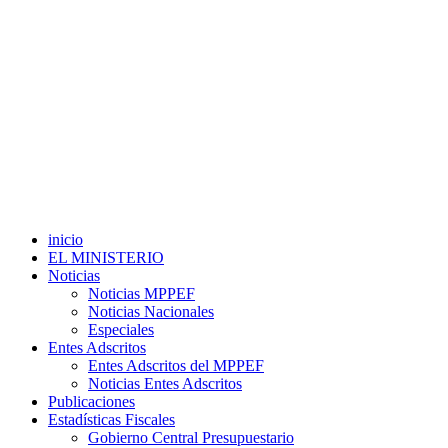
inicio
EL MINISTERIO
Noticias
Noticias MPPEF
Noticias Nacionales
Especiales
Entes Adscritos
Entes Adscritos del MPPEF
Noticias Entes Adscritos
Publicaciones
Estadísticas Fiscales
Gobierno Central Presupuestario