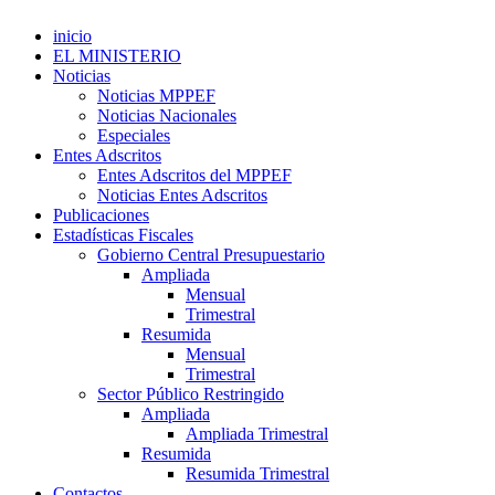
inicio
EL MINISTERIO
Noticias
Noticias MPPEF
Noticias Nacionales
Especiales
Entes Adscritos
Entes Adscritos del MPPEF
Noticias Entes Adscritos
Publicaciones
Estadísticas Fiscales
Gobierno Central Presupuestario
Ampliada
Mensual
Trimestral
Resumida
Mensual
Trimestral
Sector Público Restringido
Ampliada
Ampliada Trimestral
Resumida
Resumida Trimestral
Contactos