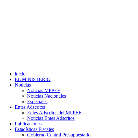
inicio
EL MINISTERIO
Noticias
Noticias MPPEF
Noticias Nacionales
Especiales
Entes Adscritos
Entes Adscritos del MPPEF
Noticias Entes Adscritos
Publicaciones
Estadísticas Fiscales
Gobierno Central Presupuestario