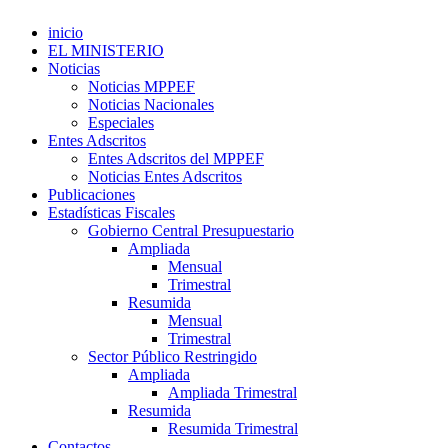
inicio
EL MINISTERIO
Noticias
Noticias MPPEF
Noticias Nacionales
Especiales
Entes Adscritos
Entes Adscritos del MPPEF
Noticias Entes Adscritos
Publicaciones
Estadísticas Fiscales
Gobierno Central Presupuestario
Ampliada
Mensual
Trimestral
Resumida
Mensual
Trimestral
Sector Público Restringido
Ampliada
Ampliada Trimestral
Resumida
Resumida Trimestral
Contactos