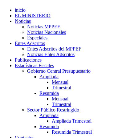
inicio
EL MINISTERIO
Noticias
Noticias MPPEF
Noticias Nacionales
Especiales
Entes Adscritos
Entes Adscritos del MPPEF
Noticias Entes Adscritos
Publicaciones
Estadísticas Fiscales
Gobierno Central Presupuestario
Ampliada
Mensual
Trimestral
Resumida
Mensual
Trimestral
Sector Público Restringido
Ampliada
Ampliada Trimestral
Resumida
Resumida Trimestral
Contactos