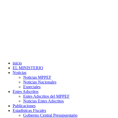
inicio
EL MINISTERIO
Noticias
Noticias MPPEF
Noticias Nacionales
Especiales
Entes Adscritos
Entes Adscritos del MPPEF
Noticias Entes Adscritos
Publicaciones
Estadísticas Fiscales
Gobierno Central Presupuestario