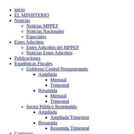
inicio
EL MINISTERIO
Noticias
Noticias MPPEF
Noticias Nacionales
Especiales
Entes Adscritos
Entes Adscritos del MPPEF
Noticias Entes Adscritos
Publicaciones
Estadísticas Fiscales
Gobierno Central Presupuestario
Ampliada
Mensual
Trimestral
Resumida
Mensual
Trimestral
Sector Público Restringido
Ampliada
Ampliada Trimestral
Resumida
Resumida Trimestral
Contactos