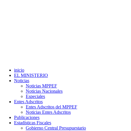
inicio
EL MINISTERIO
Noticias
Noticias MPPEF
Noticias Nacionales
Especiales
Entes Adscritos
Entes Adscritos del MPPEF
Noticias Entes Adscritos
Publicaciones
Estadísticas Fiscales
Gobierno Central Presupuestario