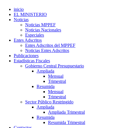
inicio
EL MINISTERIO
Noticias
Noticias MPPEF
Noticias Nacionales
Especiales
Entes Adscritos
Entes Adscritos del MPPEF
Noticias Entes Adscritos
Publicaciones
Estadísticas Fiscales
Gobierno Central Presupuestario
Ampliada
Mensual
Trimestral
Resumida
Mensual
Trimestral
Sector Público Restringido
Ampliada
Ampliada Trimestral
Resumida
Resumida Trimestral
Contactos