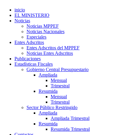
inicio
EL MINISTERIO
Noticias
Noticias MPPEF
Noticias Nacionales
Especiales
Entes Adscritos
Entes Adscritos del MPPEF
Noticias Entes Adscritos
Publicaciones
Estadísticas Fiscales
Gobierno Central Presupuestario
Ampliada
Mensual
Trimestral
Resumida
Mensual
Trimestral
Sector Público Restringido
Ampliada
Ampliada Trimestral
Resumida
Resumida Trimestral
Contactos