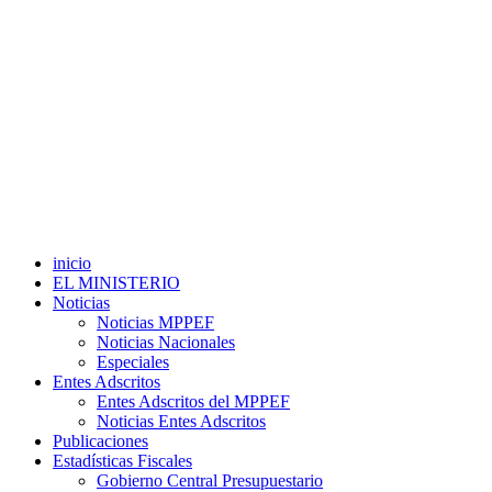
inicio
EL MINISTERIO
Noticias
Noticias MPPEF
Noticias Nacionales
Especiales
Entes Adscritos
Entes Adscritos del MPPEF
Noticias Entes Adscritos
Publicaciones
Estadísticas Fiscales
Gobierno Central Presupuestario