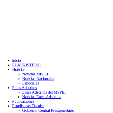
inicio
EL MINISTERIO
Noticias
Noticias MPPEF
Noticias Nacionales
Especiales
Entes Adscritos
Entes Adscritos del MPPEF
Noticias Entes Adscritos
Publicaciones
Estadísticas Fiscales
Gobierno Central Presupuestario