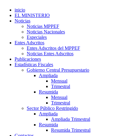
inicio
EL MINISTERIO
Noticias
Noticias MPPEF
Noticias Nacionales
Especiales
Entes Adscritos
Entes Adscritos del MPPEF
Noticias Entes Adscritos
Publicaciones
Estadísticas Fiscales
Gobierno Central Presupuestario
Ampliada
Mensual
Trimestral
Resumida
Mensual
Trimestral
Sector Público Restringido
Ampliada
Ampliada Trimestral
Resumida
Resumida Trimestral
Contactos