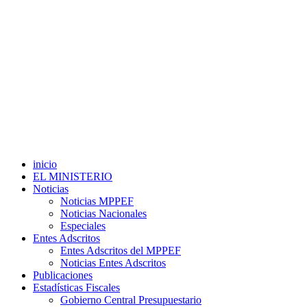
inicio
EL MINISTERIO
Noticias
Noticias MPPEF
Noticias Nacionales
Especiales
Entes Adscritos
Entes Adscritos del MPPEF
Noticias Entes Adscritos
Publicaciones
Estadísticas Fiscales
Gobierno Central Presupuestario