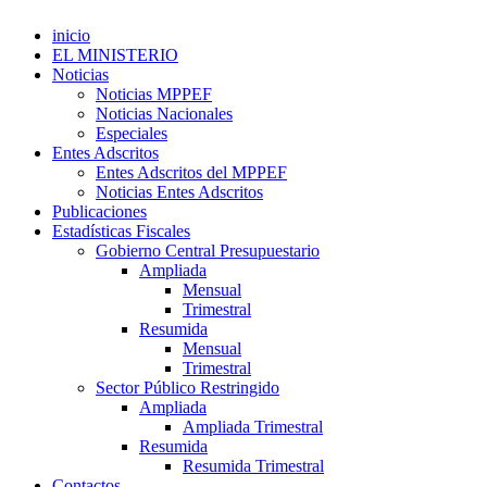
inicio
EL MINISTERIO
Noticias
Noticias MPPEF
Noticias Nacionales
Especiales
Entes Adscritos
Entes Adscritos del MPPEF
Noticias Entes Adscritos
Publicaciones
Estadísticas Fiscales
Gobierno Central Presupuestario
Ampliada
Mensual
Trimestral
Resumida
Mensual
Trimestral
Sector Público Restringido
Ampliada
Ampliada Trimestral
Resumida
Resumida Trimestral
Contactos