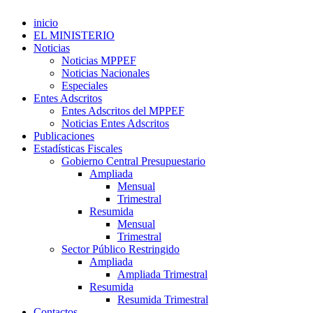
inicio
EL MINISTERIO
Noticias
Noticias MPPEF
Noticias Nacionales
Especiales
Entes Adscritos
Entes Adscritos del MPPEF
Noticias Entes Adscritos
Publicaciones
Estadísticas Fiscales
Gobierno Central Presupuestario
Ampliada
Mensual
Trimestral
Resumida
Mensual
Trimestral
Sector Público Restringido
Ampliada
Ampliada Trimestral
Resumida
Resumida Trimestral
Contactos