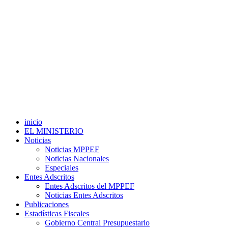
inicio
EL MINISTERIO
Noticias
Noticias MPPEF
Noticias Nacionales
Especiales
Entes Adscritos
Entes Adscritos del MPPEF
Noticias Entes Adscritos
Publicaciones
Estadísticas Fiscales
Gobierno Central Presupuestario