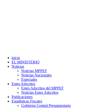
inicio
EL MINISTERIO
Noticias
Noticias MPPEF
Noticias Nacionales
Especiales
Entes Adscritos
Entes Adscritos del MPPEF
Noticias Entes Adscritos
Publicaciones
Estadísticas Fiscales
Gobierno Central Presupuestario