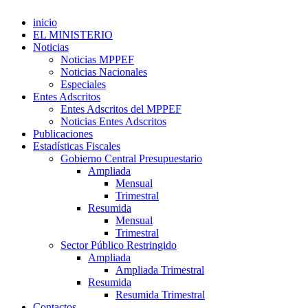
inicio
EL MINISTERIO
Noticias
Noticias MPPEF
Noticias Nacionales
Especiales
Entes Adscritos
Entes Adscritos del MPPEF
Noticias Entes Adscritos
Publicaciones
Estadísticas Fiscales
Gobierno Central Presupuestario
Ampliada
Mensual
Trimestral
Resumida
Mensual
Trimestral
Sector Público Restringido
Ampliada
Ampliada Trimestral
Resumida
Resumida Trimestral
Contactos