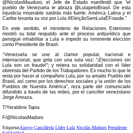
@NicolasMauduro, el Jefe de Estado manifestó que “el
pueblo de Venezuela te abraza @LulapeloBrasil. De esta
injusticia miserable saldrás más fuerte. América Latina y el
Caribe levanta su voz por Lula #EleiçãoSemLulaÉFraude.”
En este sentido, el ministerio de Relaciones Exteriores
mostró su total respaldo ante el proceso antijurídico que
persigue inhabilitar a Lula e impedir su inminente elección
como Presidente de Brasil.
“
Venezuela se une al clamor popular, nacional e
internacional, que grita con una sola voz: “¡Elecciones sin
Lula son un fraude!”; y reitera su solidaridad con el líder
obrerista del Partido de los Trabajadores. Es mucho lo que le
resta por hacer al compañero Lula, por su amado Pueblo del
Brasil, así como por los derechos sociales y la unión de los
Pueblos de Nuestra América”, reza parte del comunicado
difundido a través de las redes, por el canciller venezolano
Jorge Arreaza.
T/Yeraldine Tapia
F/@NicolasMaduro
Etiquetas
Apoyo
Cancillería
Líder
Lula
Nicolás Maduro
Presidente
Solidaridad