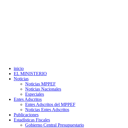
inicio
EL MINISTERIO
Noticias
Noticias MPPEF
Noticias Nacionales
Especiales
Entes Adscritos
Entes Adscritos del MPPEF
Noticias Entes Adscritos
Publicaciones
Estadísticas Fiscales
Gobierno Central Presupuestario