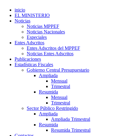
inicio
EL MINISTERIO
Noticias
Noticias MPPEF
Noticias Nacionales
Especiales
Entes Adscritos
Entes Adscritos del MPPEF
Noticias Entes Adscritos
Publicaciones
Estadísticas Fiscales
Gobierno Central Presupuestario
Ampliada
Mensual
Trimestral
Resumida
Mensual
Trimestral
Sector Público Restringido
Ampliada
Ampliada Trimestral
Resumida
Resumida Trimestral
Contactos