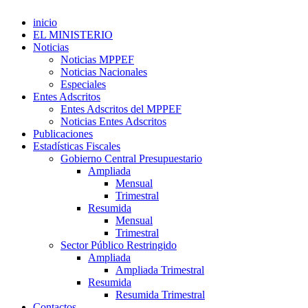
inicio
EL MINISTERIO
Noticias
Noticias MPPEF
Noticias Nacionales
Especiales
Entes Adscritos
Entes Adscritos del MPPEF
Noticias Entes Adscritos
Publicaciones
Estadísticas Fiscales
Gobierno Central Presupuestario
Ampliada
Mensual
Trimestral
Resumida
Mensual
Trimestral
Sector Público Restringido
Ampliada
Ampliada Trimestral
Resumida
Resumida Trimestral
Contactos