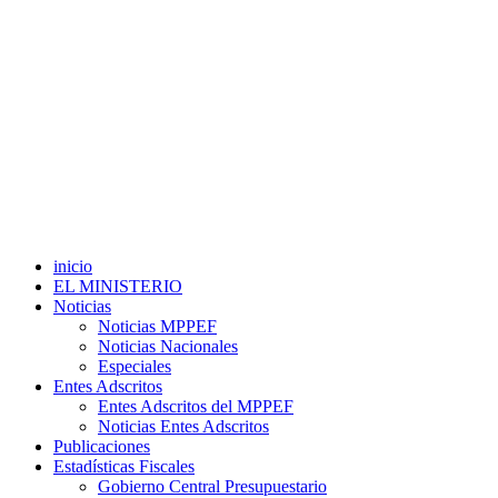
inicio
EL MINISTERIO
Noticias
Noticias MPPEF
Noticias Nacionales
Especiales
Entes Adscritos
Entes Adscritos del MPPEF
Noticias Entes Adscritos
Publicaciones
Estadísticas Fiscales
Gobierno Central Presupuestario