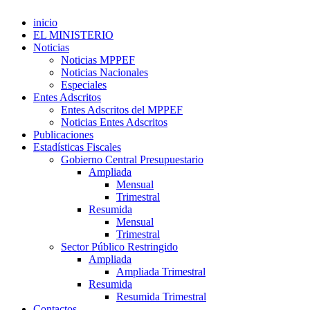
inicio
EL MINISTERIO
Noticias
Noticias MPPEF
Noticias Nacionales
Especiales
Entes Adscritos
Entes Adscritos del MPPEF
Noticias Entes Adscritos
Publicaciones
Estadísticas Fiscales
Gobierno Central Presupuestario
Ampliada
Mensual
Trimestral
Resumida
Mensual
Trimestral
Sector Público Restringido
Ampliada
Ampliada Trimestral
Resumida
Resumida Trimestral
Contactos