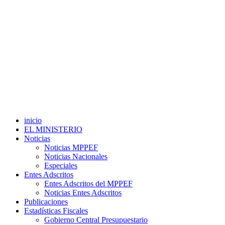
inicio
EL MINISTERIO
Noticias
Noticias MPPEF
Noticias Nacionales
Especiales
Entes Adscritos
Entes Adscritos del MPPEF
Noticias Entes Adscritos
Publicaciones
Estadísticas Fiscales
Gobierno Central Presupuestario