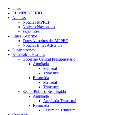
inicio
EL MINISTERIO
Noticias
Noticias MPPEF
Noticias Nacionales
Especiales
Entes Adscritos
Entes Adscritos del MPPEF
Noticias Entes Adscritos
Publicaciones
Estadísticas Fiscales
Gobierno Central Presupuestario
Ampliada
Mensual
Trimestral
Resumida
Mensual
Trimestral
Sector Público Restringido
Ampliada
Ampliada Trimestral
Resumida
Resumida Trimestral
Contactos