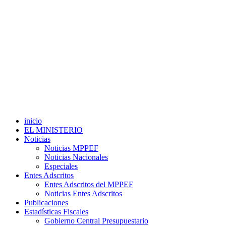
inicio
EL MINISTERIO
Noticias
Noticias MPPEF
Noticias Nacionales
Especiales
Entes Adscritos
Entes Adscritos del MPPEF
Noticias Entes Adscritos
Publicaciones
Estadísticas Fiscales
Gobierno Central Presupuestario