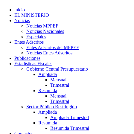
inicio
EL MINISTERIO
Noticias
Noticias MPPEF
Noticias Nacionales
Especiales
Entes Adscritos
Entes Adscritos del MPPEF
Noticias Entes Adscritos
Publicaciones
Estadísticas Fiscales
Gobierno Central Presupuestario
Ampliada
Mensual
Trimestral
Resumida
Mensual
Trimestral
Sector Público Restringido
Ampliada
Ampliada Trimestral
Resumida
Resumida Trimestral
Contactos