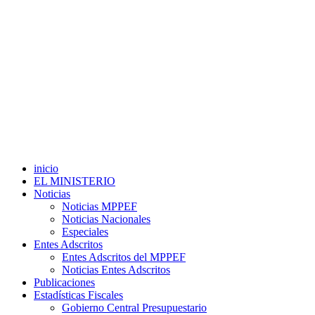
inicio
EL MINISTERIO
Noticias
Noticias MPPEF
Noticias Nacionales
Especiales
Entes Adscritos
Entes Adscritos del MPPEF
Noticias Entes Adscritos
Publicaciones
Estadísticas Fiscales
Gobierno Central Presupuestario