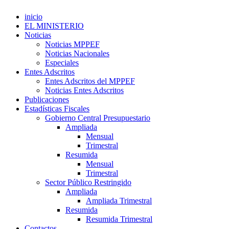
inicio
EL MINISTERIO
Noticias
Noticias MPPEF
Noticias Nacionales
Especiales
Entes Adscritos
Entes Adscritos del MPPEF
Noticias Entes Adscritos
Publicaciones
Estadísticas Fiscales
Gobierno Central Presupuestario
Ampliada
Mensual
Trimestral
Resumida
Mensual
Trimestral
Sector Público Restringido
Ampliada
Ampliada Trimestral
Resumida
Resumida Trimestral
Contactos