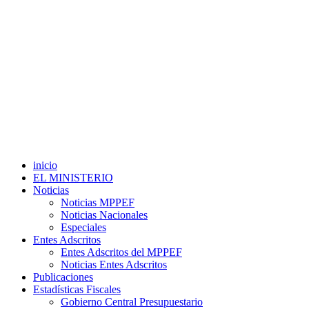
inicio
EL MINISTERIO
Noticias
Noticias MPPEF
Noticias Nacionales
Especiales
Entes Adscritos
Entes Adscritos del MPPEF
Noticias Entes Adscritos
Publicaciones
Estadísticas Fiscales
Gobierno Central Presupuestario