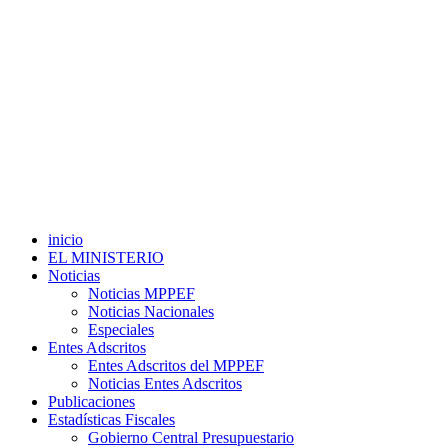
inicio
EL MINISTERIO
Noticias
Noticias MPPEF
Noticias Nacionales
Especiales
Entes Adscritos
Entes Adscritos del MPPEF
Noticias Entes Adscritos
Publicaciones
Estadísticas Fiscales
Gobierno Central Presupuestario