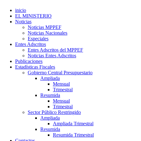
inicio
EL MINISTERIO
Noticias
Noticias MPPEF
Noticias Nacionales
Especiales
Entes Adscritos
Entes Adscritos del MPPEF
Noticias Entes Adscritos
Publicaciones
Estadísticas Fiscales
Gobierno Central Presupuestario
Ampliada
Mensual
Trimestral
Resumida
Mensual
Trimestral
Sector Público Restringido
Ampliada
Ampliada Trimestral
Resumida
Resumida Trimestral
Contactos