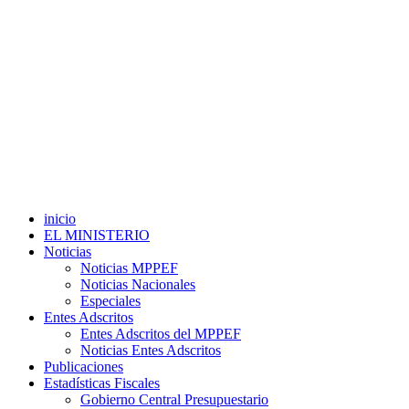
inicio
EL MINISTERIO
Noticias
Noticias MPPEF
Noticias Nacionales
Especiales
Entes Adscritos
Entes Adscritos del MPPEF
Noticias Entes Adscritos
Publicaciones
Estadísticas Fiscales
Gobierno Central Presupuestario