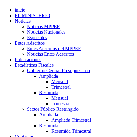
inicio
EL MINISTERIO
Noticias
Noticias MPPEF
Noticias Nacionales
Especiales
Entes Adscritos
Entes Adscritos del MPPEF
Noticias Entes Adscritos
Publicaciones
Estadísticas Fiscales
Gobierno Central Presupuestario
Ampliada
Mensual
Trimestral
Resumida
Mensual
Trimestral
Sector Público Restringido
Ampliada
Ampliada Trimestral
Resumida
Resumida Trimestral
Contactos