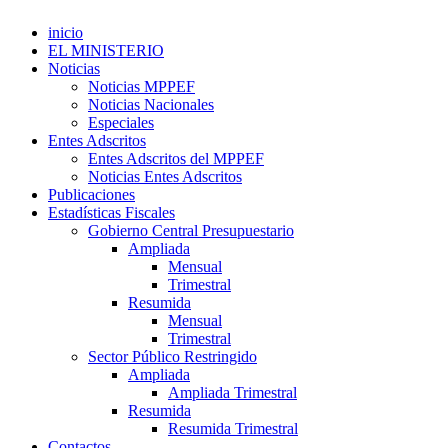
inicio
EL MINISTERIO
Noticias
Noticias MPPEF
Noticias Nacionales
Especiales
Entes Adscritos
Entes Adscritos del MPPEF
Noticias Entes Adscritos
Publicaciones
Estadísticas Fiscales
Gobierno Central Presupuestario
Ampliada
Mensual
Trimestral
Resumida
Mensual
Trimestral
Sector Público Restringido
Ampliada
Ampliada Trimestral
Resumida
Resumida Trimestral
Contactos