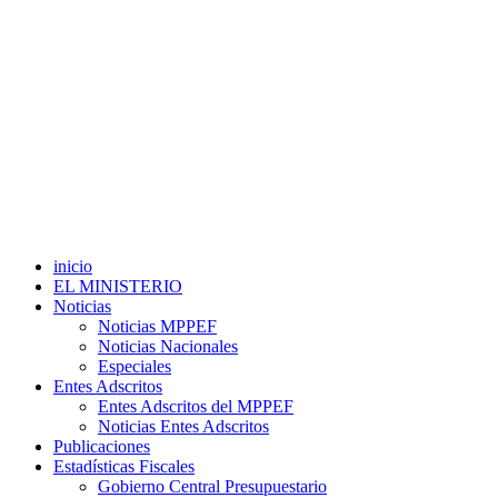
inicio
EL MINISTERIO
Noticias
Noticias MPPEF
Noticias Nacionales
Especiales
Entes Adscritos
Entes Adscritos del MPPEF
Noticias Entes Adscritos
Publicaciones
Estadísticas Fiscales
Gobierno Central Presupuestario