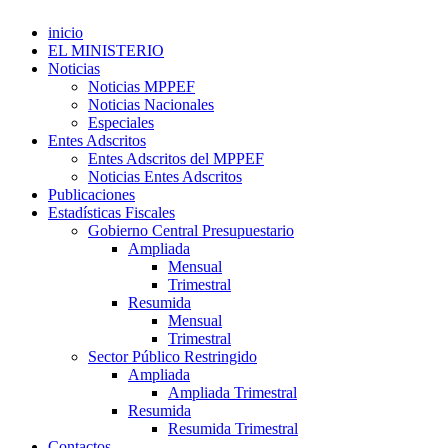
inicio
EL MINISTERIO
Noticias
Noticias MPPEF
Noticias Nacionales
Especiales
Entes Adscritos
Entes Adscritos del MPPEF
Noticias Entes Adscritos
Publicaciones
Estadísticas Fiscales
Gobierno Central Presupuestario
Ampliada
Mensual
Trimestral
Resumida
Mensual
Trimestral
Sector Público Restringido
Ampliada
Ampliada Trimestral
Resumida
Resumida Trimestral
Contactos