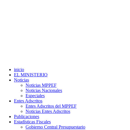
inicio
EL MINISTERIO
Noticias
Noticias MPPEF
Noticias Nacionales
Especiales
Entes Adscritos
Entes Adscritos del MPPEF
Noticias Entes Adscritos
Publicaciones
Estadísticas Fiscales
Gobierno Central Presupuestario