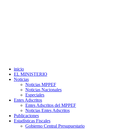
inicio
EL MINISTERIO
Noticias
Noticias MPPEF
Noticias Nacionales
Especiales
Entes Adscritos
Entes Adscritos del MPPEF
Noticias Entes Adscritos
Publicaciones
Estadísticas Fiscales
Gobierno Central Presupuestario