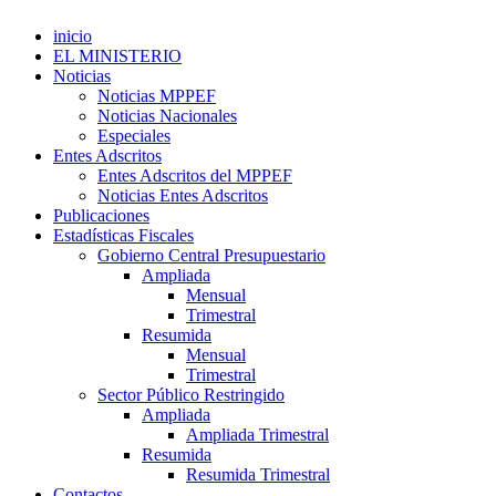
inicio
EL MINISTERIO
Noticias
Noticias MPPEF
Noticias Nacionales
Especiales
Entes Adscritos
Entes Adscritos del MPPEF
Noticias Entes Adscritos
Publicaciones
Estadísticas Fiscales
Gobierno Central Presupuestario
Ampliada
Mensual
Trimestral
Resumida
Mensual
Trimestral
Sector Público Restringido
Ampliada
Ampliada Trimestral
Resumida
Resumida Trimestral
Contactos