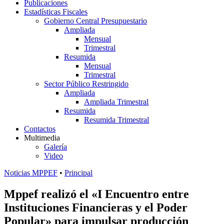
Publicaciones
Estadísticas Fiscales
Gobierno Central Presupuestario
Ampliada
Mensual
Trimestral
Resumida
Mensual
Trimestral
Sector Público Restringido
Ampliada
Ampliada Trimestral
Resumida
Resumida Trimestral
Contactos
Multimedia
Galería
Video
Noticias MPPEF
•
Principal
Mppef realizó el «I Encuentro entre
Instituciones Financieras y el Poder
Popular» para impulsar producción