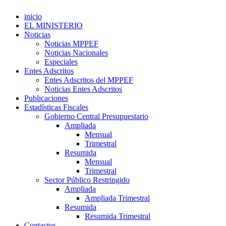
inicio
EL MINISTERIO
Noticias
Noticias MPPEF
Noticias Nacionales
Especiales
Entes Adscritos
Entes Adscritos del MPPEF
Noticias Entes Adscritos
Publicaciones
Estadísticas Fiscales
Gobierno Central Presupuestario
Ampliada
Mensual
Trimestral
Resumida
Mensual
Trimestral
Sector Público Restringido
Ampliada
Ampliada Trimestral
Resumida
Resumida Trimestral
Contactos