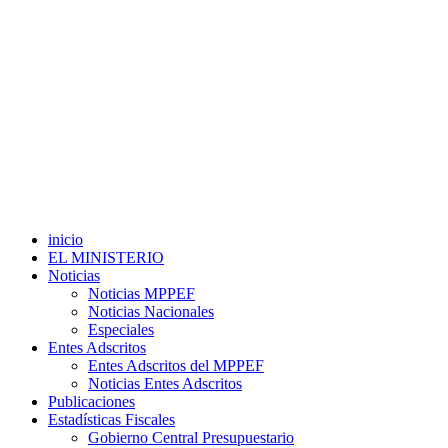
inicio
EL MINISTERIO
Noticias
Noticias MPPEF
Noticias Nacionales
Especiales
Entes Adscritos
Entes Adscritos del MPPEF
Noticias Entes Adscritos
Publicaciones
Estadísticas Fiscales
Gobierno Central Presupuestario