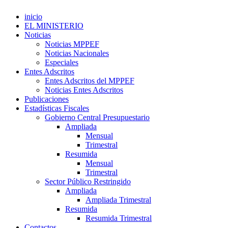
inicio
EL MINISTERIO
Noticias
Noticias MPPEF
Noticias Nacionales
Especiales
Entes Adscritos
Entes Adscritos del MPPEF
Noticias Entes Adscritos
Publicaciones
Estadísticas Fiscales
Gobierno Central Presupuestario
Ampliada
Mensual
Trimestral
Resumida
Mensual
Trimestral
Sector Público Restringido
Ampliada
Ampliada Trimestral
Resumida
Resumida Trimestral
Contactos