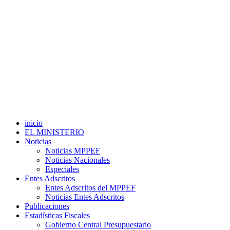
inicio
EL MINISTERIO
Noticias
Noticias MPPEF
Noticias Nacionales
Especiales
Entes Adscritos
Entes Adscritos del MPPEF
Noticias Entes Adscritos
Publicaciones
Estadísticas Fiscales
Gobierno Central Presupuestario