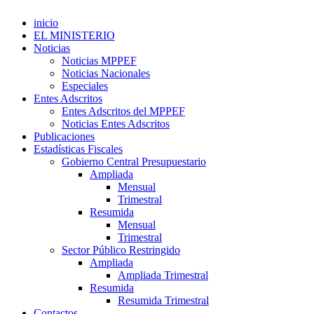
inicio
EL MINISTERIO
Noticias
Noticias MPPEF
Noticias Nacionales
Especiales
Entes Adscritos
Entes Adscritos del MPPEF
Noticias Entes Adscritos
Publicaciones
Estadísticas Fiscales
Gobierno Central Presupuestario
Ampliada
Mensual
Trimestral
Resumida
Mensual
Trimestral
Sector Público Restringido
Ampliada
Ampliada Trimestral
Resumida
Resumida Trimestral
Contactos