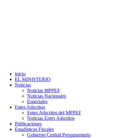
inicio
EL MINISTERIO
Noticias
Noticias MPPEF
Noticias Nacionales
Especiales
Entes Adscritos
Entes Adscritos del MPPEF
Noticias Entes Adscritos
Publicaciones
Estadísticas Fiscales
Gobierno Central Presupuestario