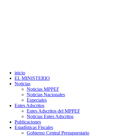
inicio
EL MINISTERIO
Noticias
Noticias MPPEF
Noticias Nacionales
Especiales
Entes Adscritos
Entes Adscritos del MPPEF
Noticias Entes Adscritos
Publicaciones
Estadísticas Fiscales
Gobierno Central Presupuestario