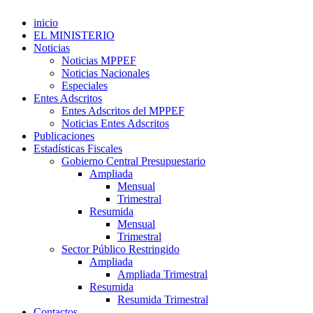
inicio
EL MINISTERIO
Noticias
Noticias MPPEF
Noticias Nacionales
Especiales
Entes Adscritos
Entes Adscritos del MPPEF
Noticias Entes Adscritos
Publicaciones
Estadísticas Fiscales
Gobierno Central Presupuestario
Ampliada
Mensual
Trimestral
Resumida
Mensual
Trimestral
Sector Público Restringido
Ampliada
Ampliada Trimestral
Resumida
Resumida Trimestral
Contactos