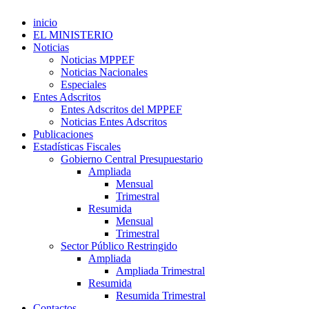
inicio
EL MINISTERIO
Noticias
Noticias MPPEF
Noticias Nacionales
Especiales
Entes Adscritos
Entes Adscritos del MPPEF
Noticias Entes Adscritos
Publicaciones
Estadísticas Fiscales
Gobierno Central Presupuestario
Ampliada
Mensual
Trimestral
Resumida
Mensual
Trimestral
Sector Público Restringido
Ampliada
Ampliada Trimestral
Resumida
Resumida Trimestral
Contactos