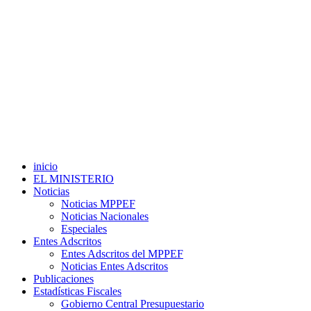
inicio
EL MINISTERIO
Noticias
Noticias MPPEF
Noticias Nacionales
Especiales
Entes Adscritos
Entes Adscritos del MPPEF
Noticias Entes Adscritos
Publicaciones
Estadísticas Fiscales
Gobierno Central Presupuestario